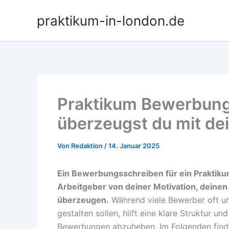
Zum
praktikum-in-london.de
Inhalt
springen
Praktikum Bewerbung
überzeugst du mit d
Von
Redaktion
/
14. Januar 2025
Ein Bewerbungsschreiben für ein Praktiku
Arbeitgeber von deiner Motivation, deinen
überzeugen.
Während viele Bewerber oft uns
gestalten sollen, hilft eine klare Struktur u
Bewerbungen abzuheben. Im Folgenden finde