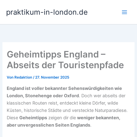
Zum
praktikum-in-london.de
Inhalt
springen
Geheimtipps England –
Abseits der Touristenpfade
Von
Redaktion
/
27. November 2025
England ist voller bekannter Sehenswürdigkeiten wie
London, Stonehenge oder Oxford
. Doch wer abseits der
klassischen Routen reist, entdeckt kleine Dörfer, wilde
Küsten, historische Städte und versteckte Naturparadiese.
Diese
Geheimtipps
zeigen dir die
weniger bekannten,
aber unvergesslichen Seiten Englands
.