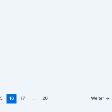
15
16
17
…
20
Weiter
→