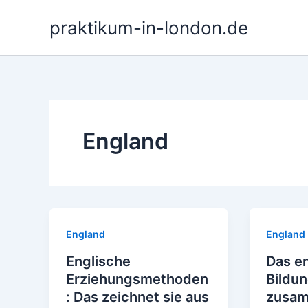
Zum
praktikum-in-london.de
Inhalt
springen
England
England
England
Englische
Das e
Erziehungsmethoden
Bildu
: Das zeichnet sie aus
zusam