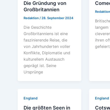
Die Gründung von
Comed
Großbritannien
Redaktio
Redaktion
/
28. September 2024
Britisc
Die Geschichte
langem f
Großbritanniens ist eine
clevere
faszinierende Reise, die
ihren o
von Jahrhunderten voller
gefeiert
Konflikte, Diplomatie und
kulturellem Austausch
geprägt ist. Seine
Ursprünge
England
England
Die größten Seen in
Cotsw