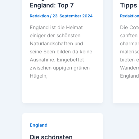
England: Top 7
Tipps 
Redaktion
/
23. September 2024
Redaktio
England ist die Heimat
Die Cot
einiger der schönsten
sanften
Naturlandschaften und
charman
seine Seen bilden da keine
maleris
Ausnahme. Eingebettet
bieten e
zwischen üppigen grünen
Wandere
Hügeln,
England
England
Die schönsten